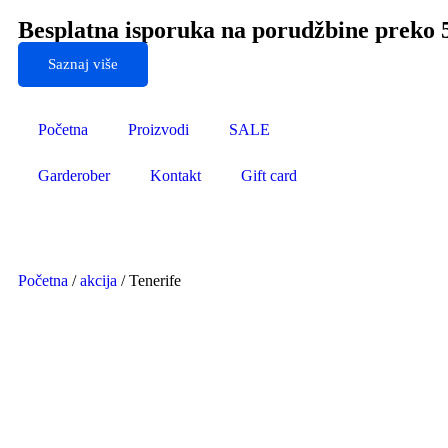
Besplatna isporuka na porudžbine preko
Saznaj više
Početna
Proizvodi
SALE
Garderober
Kontakt
Gift card
Početna
/
akcija
/ Tenerife