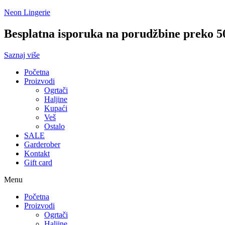
Neon Lingerie
Besplatna isporuka na porudžbine preko 
Saznaj više
Početna
Proizvodi
Ogrtači
Haljine
Kupaći
Veš
Ostalo
SALE
Garderober
Kontakt
Gift card
Menu
Početna
Proizvodi
Ogrtači
Haljine