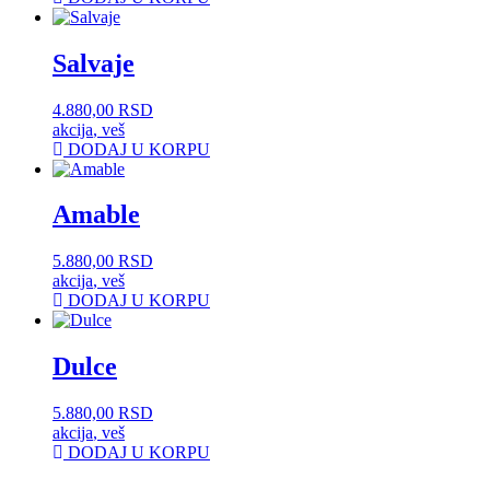
Salvaje
4.880,00
RSD
akcija
,
veš
DODAJ U KORPU
Amable
5.880,00
RSD
akcija
,
veš
DODAJ U KORPU
Dulce
5.880,00
RSD
akcija
,
veš
DODAJ U KORPU