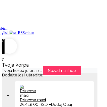
rbian
nglish
Serbian
0
0
Tvoja korpa
Tvoja korpa je prazna
Nazad na shop
Dodajte još i uštedite:
Princesa maxi
26.428,00
RSD
+
Dodaj
Овај