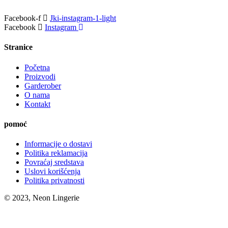
Facebook-f
Jki-instagram-1-light
Facebook
Instagram
Stranice
Početna
Proizvodi
Garderober
O nama
Kontakt
pomoć
Informacije o dostavi
Politika reklamacija
Povraćaj sredstava
Uslovi korišćenja
Politika privatnosti
© 2023, Neon Lingerie