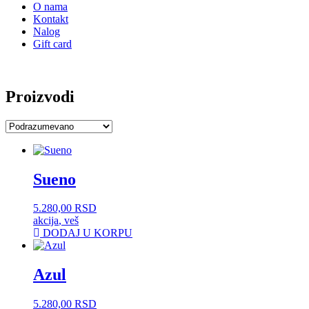
O nama
Kontakt
Nalog
Gift card
Proizvodi
Sueno
5.280,00
RSD
akcija
,
veš
DODAJ U KORPU
Azul
5.280,00
RSD