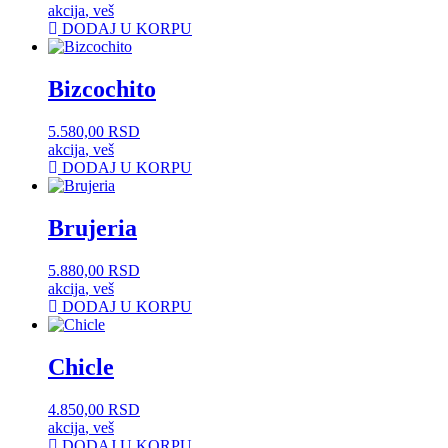
akcija
,
veš
DODAJ U KORPU
Bizcochito
5.580,00
RSD
akcija
,
veš
DODAJ U KORPU
Brujeria
5.880,00
RSD
akcija
,
veš
DODAJ U KORPU
Chicle
4.850,00
RSD
akcija
,
veš
DODAJ U KORPU