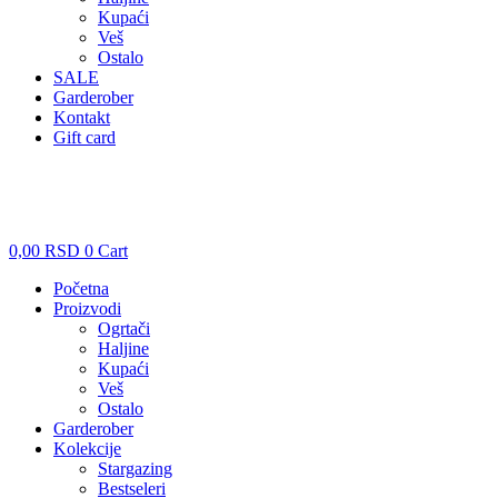
Kupaći
Veš
Ostalo
SALE
Garderober
Kontakt
Gift card
Prijavi se / Registruj se
0,00
RSD
0
Cart
Početna
Proizvodi
Ogrtači
Haljine
Kupaći
Veš
Ostalo
Garderober
Kolekcije
Stargazing
Bestseleri